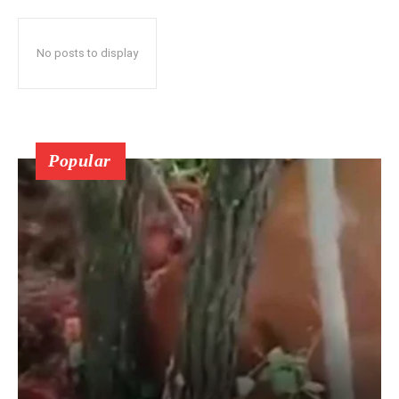
No posts to display
Popular