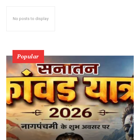
No posts to display
Popular