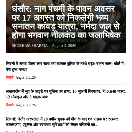
घंसौर: नाग पंचमी के पावन अवसर
पर 17 अगस्त को निकलेगी भव्य
सनातन कांवड़ यात्रा, नर्मदा जल से
होगा भगवान नीलकंठ का जलाभिषेक
SHUBHAM SHARMA
-
August 5, 2026
सिवनी में शराब पीकर कार चला रहा चालक पुलिस के हत्थे चढ़ा: वाहन जब्त; कोर्ट में
पेश हुआ मामला
सिवनी
August 3, 2026
लखनादौन में जुए के अड्डे पर पुलिस का छापा, 10 जुआरी गिरफ्तार; ₹50,640 नकद,
12 मोबाइल और 3 बाइक जब्त
सिवनी
August 3, 2026
सिवनी: घंसौर अस्पताल में 20 वर्षीय युवक की मौत के बाद शव सड़क पर रखकर
चक्काजाम, एंबुलेंस और स्वास्थ्य सुविधाओं को लेकर परिजनों का...