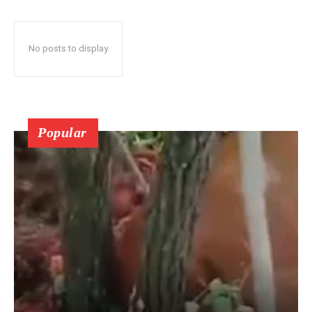
No posts to display
Popular