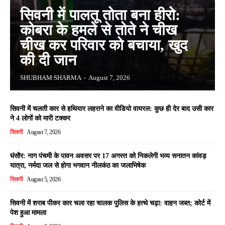
सिवनी में पालतू तोता बना हीरो:
कोबरा के हमले से तोते ने चीख
चीख कर परिवार को बचाया, खुद
की दी जान
SHUBHAM SHARMA
-
August 7, 2026
सिवनी में चलती कार से हथियार लहराने का वीडियो वायरल: कुछ ही देर बाद उसी कार
ने 4 लोगों को मारी टक्कर
सिवनी
August 7, 2026
घंसौर: नाग पंचमी के पावन अवसर पर 17 अगस्त को निकलेगी भव्य सनातन कांवड़
यात्रा, नर्मदा जल से होगा भगवान नीलकंठ का जलाभिषेक
सिवनी
August 5, 2026
सिवनी में शराब पीकर कार चला रहा चालक पुलिस के हत्थे चढ़ा: वाहन जब्त; कोर्ट में
पेश हुआ मामला