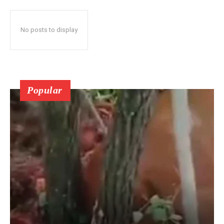
No posts to display
Popular