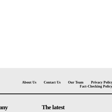
About Us
Contact Us
Our Team
Privacy Polic
Fact-Checking Polic
any
The latest