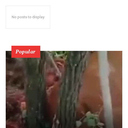
No posts to display
Popular