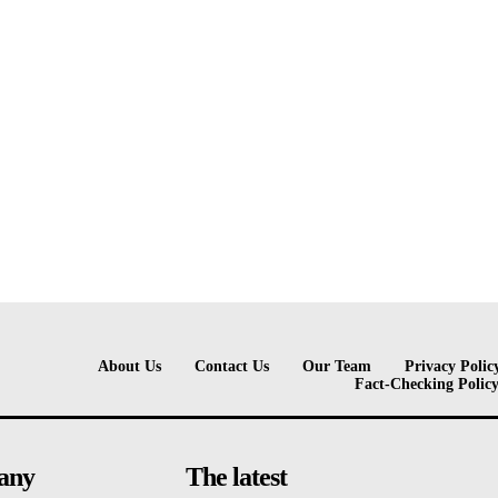
About Us
Contact Us
Our Team
Privacy Polic
Fact-Checking Polic
any
The latest