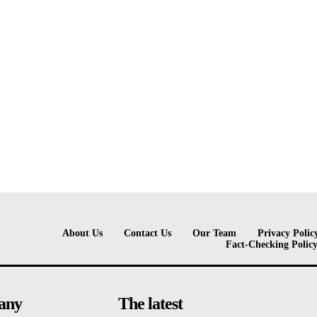
About Us
Contact Us
Our Team
Privacy Polic
Fact-Checking Polic
any
The latest