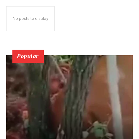
No posts to display
Popular