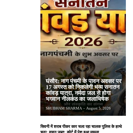
घंसौर: नाग पंचमी के पावन अवसर पर
17 अगस्त को निकलेगी भव्य सनातन
कांवड़ यात्रा, नर्मदा जल से होगा
भगवान नीलकंठ का जलाभिषेक
SHUBHAM SHARMA
-
August 5, 2026
सिवनी में शराब पीकर कार चला रहा चालक पुलिस के हत्थे
चढ़ा: वाहन जब्त; कोर्ट में पेश हुआ मामला