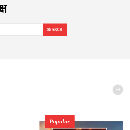
्ष
SEARCH
Popular