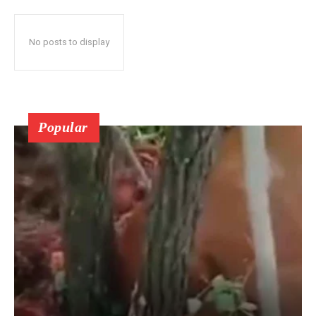
No posts to display
Popular