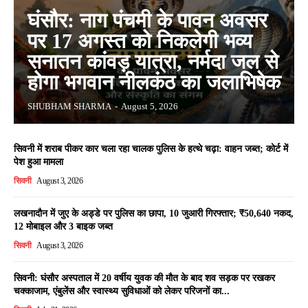
घंसौर: नाग पंचमी के पावन अवसर
पर 17 अगस्त को निकलेगी भव्य
सनातन कांवड़ यात्रा, नर्मदा जल से
होगा भगवान नीलकंठ का जलाभिषेक
SHUBHAM SHARMA
-
August 5, 2026
सिवनी में शराब पीकर कार चला रहा चालक पुलिस के हत्थे चढ़ा: वाहन जब्त; कोर्ट में
पेश हुआ मामला
सिवनी
August 3, 2026
लखनादौन में जुए के अड्डे पर पुलिस का छापा, 10 जुआरी गिरफ्तार; ₹50,640 नकद,
12 मोबाइल और 3 बाइक जब्त
सिवनी
August 3, 2026
सिवनी: घंसौर अस्पताल में 20 वर्षीय युवक की मौत के बाद शव सड़क पर रखकर
चक्काजाम, एंबुलेंस और स्वास्थ्य सुविधाओं को लेकर परिजनों का...