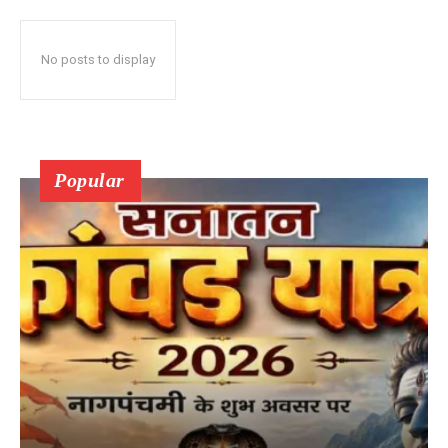
No posts to display
Popular