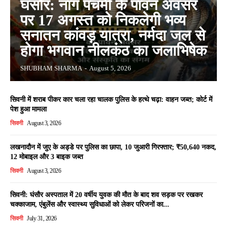
घंसौर: नाग पंचमी के पावन अवसर
पर 17 अगस्त को निकलेगी भव्य
सनातन कांवड़ यात्रा, नर्मदा जल से
होगा भगवान नीलकंठ का जलाभिषेक
SHUBHAM SHARMA
-
August 5, 2026
सिवनी में शराब पीकर कार चला रहा चालक पुलिस के हत्थे चढ़ा: वाहन जब्त; कोर्ट में
पेश हुआ मामला
सिवनी
August 3, 2026
लखनादौन में जुए के अड्डे पर पुलिस का छापा, 10 जुआरी गिरफ्तार; ₹50,640 नकद,
12 मोबाइल और 3 बाइक जब्त
सिवनी
August 3, 2026
सिवनी: घंसौर अस्पताल में 20 वर्षीय युवक की मौत के बाद शव सड़क पर रखकर
चक्काजाम, एंबुलेंस और स्वास्थ्य सुविधाओं को लेकर परिजनों का...
सिवनी
July 31, 2026