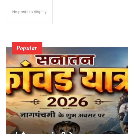
No posts to display
Popular