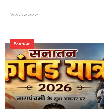
No posts to display
Popular