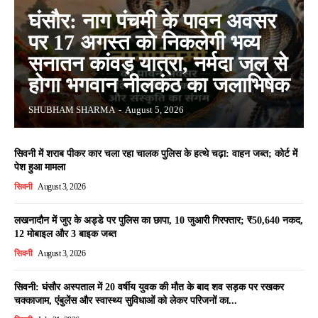
घंसौर: नाग पंचमी के पावन अवसर
पर 17 अगस्त को निकलेगी भव्य
सनातन कांवड़ यात्रा, नर्मदा जल से
होगा भगवान नीलकंठ का जलाभिषेक
SHUBHAM SHARMA
-
August 5, 2026
सिवनी में शराब पीकर कार चला रहा चालक पुलिस के हत्थे चढ़ा: वाहन जब्त; कोर्ट में
पेश हुआ मामला
सिवनी
August 3, 2026
लखनादौन में जुए के अड्डे पर पुलिस का छापा, 10 जुआरी गिरफ्तार; ₹50,640 नकद,
12 मोबाइल और 3 बाइक जब्त
सिवनी
August 3, 2026
सिवनी: घंसौर अस्पताल में 20 वर्षीय युवक की मौत के बाद शव सड़क पर रखकर
चक्काजाम, एंबुलेंस और स्वास्थ्य सुविधाओं को लेकर परिजनों का...