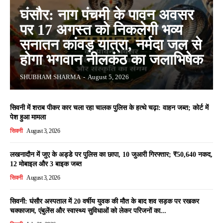
घंसौर: नाग पंचमी के पावन अवसर
पर 17 अगस्त को निकलेगी भव्य
सनातन कांवड़ यात्रा, नर्मदा जल से
होगा भगवान नीलकंठ का जलाभिषेक
SHUBHAM SHARMA
-
August 5, 2026
सिवनी में शराब पीकर कार चला रहा चालक पुलिस के हत्थे चढ़ा: वाहन जब्त; कोर्ट में
पेश हुआ मामला
सिवनी
August 3, 2026
लखनादौन में जुए के अड्डे पर पुलिस का छापा, 10 जुआरी गिरफ्तार; ₹50,640 नकद,
12 मोबाइल और 3 बाइक जब्त
सिवनी
August 3, 2026
सिवनी: घंसौर अस्पताल में 20 वर्षीय युवक की मौत के बाद शव सड़क पर रखकर
चक्काजाम, एंबुलेंस और स्वास्थ्य सुविधाओं को लेकर परिजनों का...