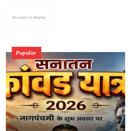
No posts to display
Popular