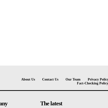
About Us
Contact Us
Our Team
Privacy Polic
Fact-Checking Polic
any
The latest