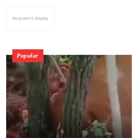
No posts to display
Popular