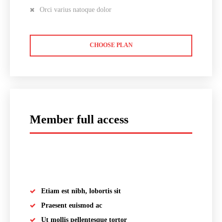
Orci varius natoque dolor
CHOOSE PLAN
Member full access
placeholder text
Etiam est nibh, lobortis sit
Praesent euismod ac
Ut mollis pellentesque tortor