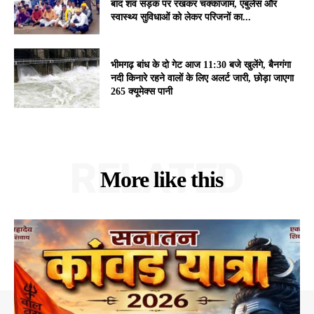
बाद शव सड़क पर रखकर चक्काजाम, एंबुलेंस और
स्वास्थ्य सुविधाओं को लेकर परिजनों का...
भीमगढ़ बांध के दो गेट आज 11:30 बजे खुलेंगे, बैनगंगा
नदी किनारे रहने वालों के लिए अलर्ट जारी, छोड़ा जाएगा
265 क्यूमेक्स पानी
RELATED
More like this