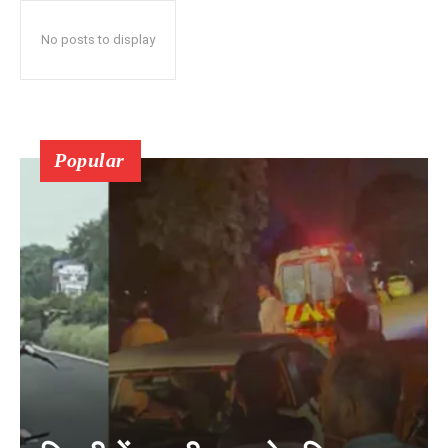
No posts to display
Popular