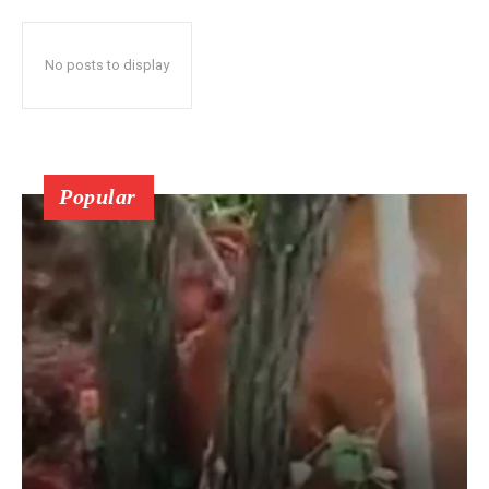
No posts to display
Popular