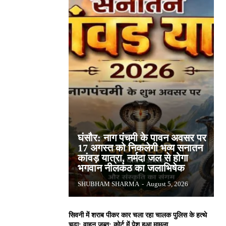
घंसौर: नाग पंचमी के पावन अवसर पर
17 अगस्त को निकलेगी भव्य सनातन
कांवड़ यात्रा, नर्मदा जल से होगा
भगवान नीलकंठ का जलाभिषेक
SHUBHAM SHARMA
-
August 5, 2026
सिवनी में शराब पीकर कार चला रहा चालक पुलिस के हत्थे
चढ़ा: वाहन जब्त; कोर्ट में पेश हुआ मामला