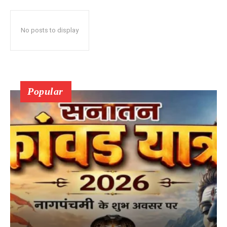
No posts to display
Popular