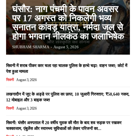
घंसौर: नाग पंचमी के पावन अवसर
पर 17 अगस्त को निकलेगी भव्य
सनातन कांवड़ यात्रा, नर्मदा जल से
होगा भगवान नीलकंठ का जलाभिषेक
SHUBHAM SHARMA
-
August 5, 2026
सिवनी में शराब पीकर कार चला रहा चालक पुलिस के हत्थे चढ़ा: वाहन जब्त; कोर्ट में
पेश हुआ मामला
सिवनी
August 3, 2026
लखनादौन में जुए के अड्डे पर पुलिस का छापा, 10 जुआरी गिरफ्तार; ₹50,640 नकद,
12 मोबाइल और 3 बाइक जब्त
सिवनी
August 3, 2026
सिवनी: घंसौर अस्पताल में 20 वर्षीय युवक की मौत के बाद शव सड़क पर रखकर
चक्काजाम, एंबुलेंस और स्वास्थ्य सुविधाओं को लेकर परिजनों का...