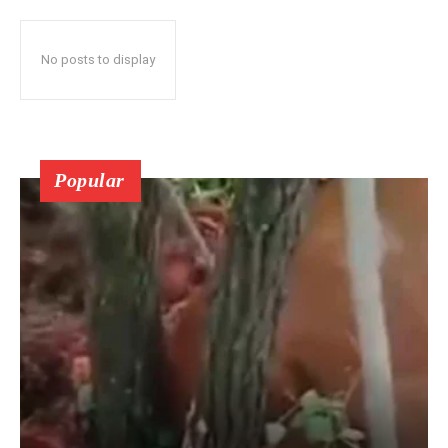
No posts to display
Popular