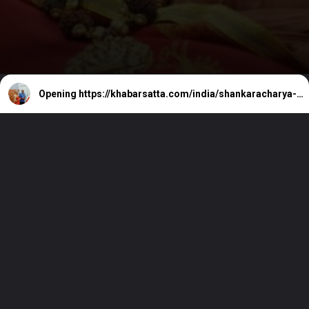
Opening
https://khabarsatta.com/india/shankaracharya-swami-swaroopanand-saraswati-passed-away-last-darshan-from-today-evening-till-2-pm-then-samadhi-will-be-given-at-paramhansi-ganga-ashram/