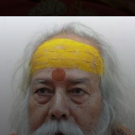
Opening
https://khabarsatta.com/india/shankaracharya-swami-swaroopanand-saraswati-passed-away-last-darshan-from-today-evening-till-2-pm-then-samadhi-will-be-given-at-paramhansi-ganga-ashram/