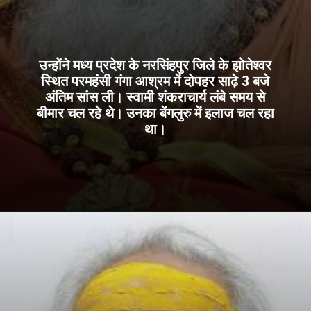
उन्होंने मध्य प्रदेश के नरसिंहपुर जिले के झोतेश्वर
स्थित परमहंसी गंगा आश्रम में दोपहर साढ़े 3 बजे
अंतिम सांस ली। स्वामी शंकराचार्य लंबे समय से
बीमार चल रहे थे। उनका बेंगलुरु में इलाज चल रहा
था।
Opening
https://khabarsatta.com/india/shankaracharya-swami-swaroopanand-saraswati-passed-away-last-darshan-from-today-evening-till-2-pm-then-samadhi-will-be-given-at-paramhansi-ganga-ashram/