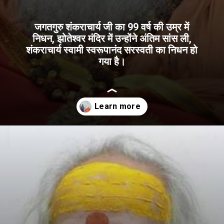
जगतगुरु शंकराचार्य जी का 99 वर्ष की उम्र में
निधन, झोतेश्वर मंदिर में उन्होंने अंतिम सांस ली,
शंकराचार्य स्वामी स्वरूपानंद सरस्वती का निधन हो
गया है।
Opening
https://khabarsatta.com/india/shankaracharya-swami-swaroopanand-saraswati-passed-away-last-darshan-from-today-evening-till-2-pm-then-samadhi-will-be-given-at-paramhansi-ganga-ashram/