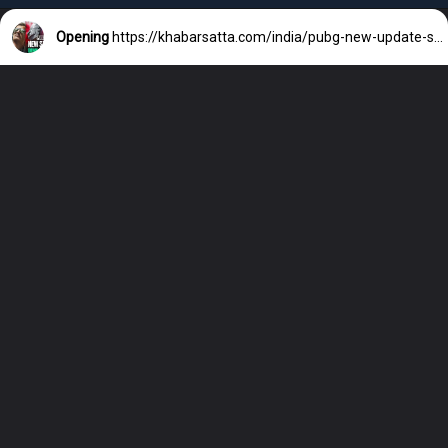
Opening
https://khabarsatta.com/india/pubg-new-update-special-offer-for-indian-fans-pubg-new-state-game/