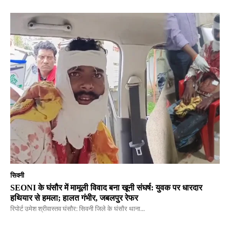
सिवनी
SEONI के घंसौर में मामूली विवाद बना खूनी संघर्ष: युवक पर धारदार
हथियार से हमला; हालत गंभीर, जबलपुर रेफर
रिपोर्ट उमेश श्रीवास्तव घंसौर: सिवनी जिले के घंसौर थाना...